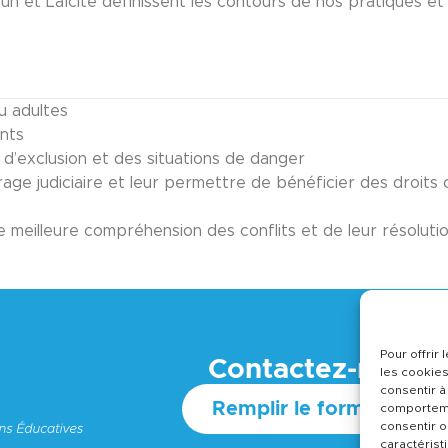
 et Laïcité définissent les contours de nos pratiques et 
u adultes
ants
 d’exclusion et des situations de danger
age judiciaire et leur permettre de bénéficier des droits
meilleure compréhension des conflits et de leur résoluti
Pour offrir
Contactez-nous
les cookies
consentir à
Remplir le formulaire
comportemen
consentir o
caractérist