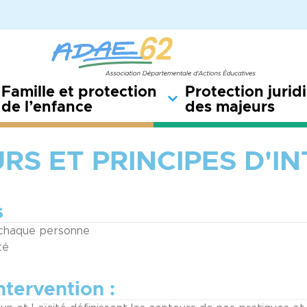
Famille et protection
Protection jurid
de l’enfance
des majeurs
URS ET PRINCIPES D'
s
e chaque personne
té
ntervention :