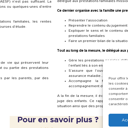
délégué aux prestations familiales missi
ESF) n’est pas suffisant. La
tions ou quelques-unes d’entre
Ce dernier organise avec la famille une pre
Présenter l’association
tions familiales, les rentes
Reprendre le contenu du jugement
bourses d’étude.
Expliquer le sens et le contenu d
prestations familiales
Faire un premier bilan de la situati
Tout au long de la mesure, le délégué aux p
Gère les prestations sociales déf
 de vie qui préservent leur
l’enfant liés à son entretien ou son
ut ou partie des prestations
S’assure que l’ouverture aux dr
assurance maladie…)
ns par les parents, par des
Pour offrir
Accompagne la famille dans u
les cookies
accompagnement dans les démarch
consentir à
comportemen
A la fin de la mesure, il échange avec la
consentir o
juge des enfants. Ce rapport présente l
caractérist
situation ainsi que des propositions (fin 
Pour en savoir plus ?
Ac