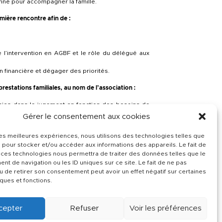
onné pour accompagner la famille.
mière rencontre afin de :
e l’intervention en AGBF et le rôle du délégué aux
on financière et dégager des priorités.
restations familiales, au nom de l’association :
inies dans le jugement en fonction des besoins de
 éducation.
Gérer le consentement aux cookies
oits est faite (logement, prestations sociales,
 les meilleures expériences, nous utilisons des technologies telles que
ne logique d’insertion sociale (entretiens,
 pour stocker et/ou accéder aux informations des appareils. Le fait de
es, actions éducatives…)
 ces technologies nous permettra de traiter des données telles que le
t de navigation ou les ID uniques sur ce site. Le fait de ne pas
 famille sur le contenu du rapport qu’il adresse au
u de retirer son consentement peut avoir un effet négatif sur certaines
es actions mises en place et leurs effets sur la
iques et fonctions.
de mesure, renouvellement, autre action…)
cepter
Refuser
Voir les préférences