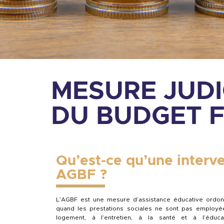
MESURE JUDI
DU BUDGET F
Qu’est-ce qu’une interv
AGBF ?
L’AGBF est une mesure d’assistance éducative ordon
quand les prestations sociales ne sont pas employé
logement, à l’entretien, à la santé et à l’éduc