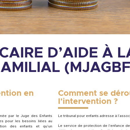
CAIRE D’AIDE À L
AMILIAL (MJAGBF
ention en
Comment se déro
l'intervention ?
née par le Juge des Enfants
Le tribunal pour enfants adresse à l’asso
es pour les besoins liées au
Le service de protection de l’enfance de 
ation des enfants et qu’un