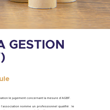
A GESTION
)
ule
ciation le jugement concernant la mesure d’AGBF.
l’association nomme un professionnel qualifié : le